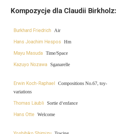
Kompozycje dla Claudii Birkholz:
Burkhard Friedrich
Air
Hans Joachim Hespos
Hm
Mayu Masuda
Time/Space
Kazuyo Nozawa
Sganarelle
Erwin Koch-Raphael
Compositions No.67, toy-
variations
Thomas Läubli
Sortie d‘enfance
Hans Otte
Welcome
Yoshihiko Shimizu
Tracing