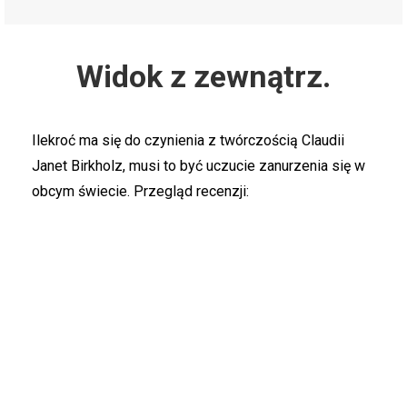
Widok z zewnątrz.
Ilekroć ma się do czynienia z twórczością Claudii
Janet Birkholz, musi to być uczucie zanurzenia się w
obcym świecie. Przegląd recenzji:
„Przede wszystkim potrafi tworzyć
wizjonerskie inspiracje przed
słuchaczem.“
Weser-Kurier, 1987
„Claudia Janet Birkholz jest mistrzynią